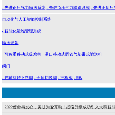
- 先进正压气力输送系统
- 先进负压气力输送系统
- 先进正负
自动化与人工智能控制系统
- 智能化运维管理系统
输送设备
- 可称重移动式吸粮机
- 港口移动式圆管气垫带式输送机
阀门
- 竖轴旋转下料阀
- 仓顶切换阀
- 插板阀
- S阀
2022使命与发心，美甘为爱齐动！战略升级成功引入大科智