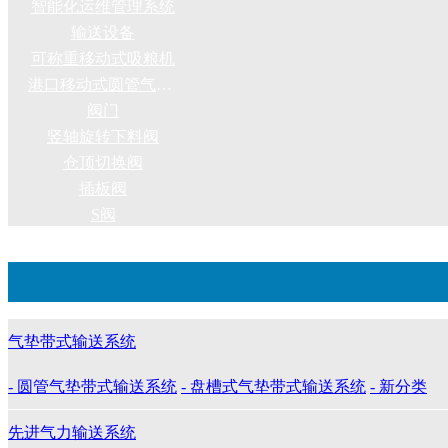
智能化运维管理系统
输送设备
可称重移动式吸粮机
港口移动式圆管气垫带式输送机
阀门
竖轴旋转下料阀
仓顶切换阀
插板阀
S阀
气垫带式输送系统
- 圆管气垫带式输送系统
- 盘槽式气垫带式输送系统
- 新分类
先进气力输送系统