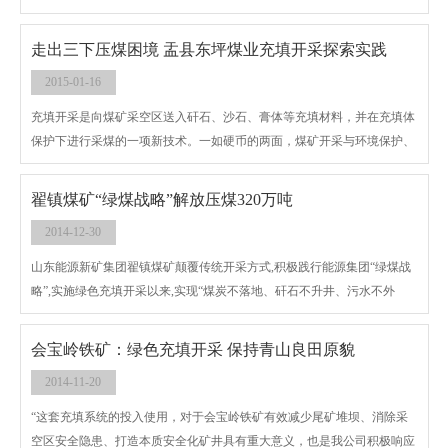
同发起的世界物料搬运联盟（World Materials Handling Alliance，WMHA）
在德国汉诺威召开了第二次正式会议。
走出三下压煤困境 盂县东坪煤业充填开采探索实践
2015-01-16
充填开采是向煤矿采空区送入矸石、沙石、膏体等充填材料，并在充填体
保护下进行采煤的一项新技术。一如硬币的两面，煤矿开采与环境保护、
煤矿开采与城市发展、煤矿开采与水资源保护等问题一直在矛盾中纠结，
如何才能实现经济发展和环境保护和谐共生，本报今日刊登盂县东坪煤业
翟镇煤矿“绿煤战略”解放压煤320万吨
集团的探索与实践，以图管中窥豹，能对全省煤炭资源开采起到借鉴作
2014-12-30
用。
山东能源新矿集团翟镇煤矿颠覆传统开采方式,积极践行能源集团“绿煤战
略”,实施绿色充填开采以来,实现“煤炭不落地、矸石不升井、污水不外
排、采场不产尘、采动不影响、资源不浪费”的目标,入选首批国(guo)家级
绿色矿山试点单位。
会宝岭铁矿：绿色充填开采 保持青山良田原貌
2014-11-20
“这套充填系统的投入使用，对于会宝岭铁矿有效减少尾矿堆坝、消除采
空区安全隐患、打造本质安全化矿井具有重大意义，也是我公司积极响应