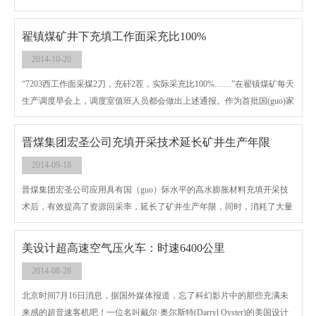
十八大号召，推进绿色发展、循环发展，建设绿色矿山的重要举措。”山
东能源临矿集团会宝岭铁矿副书记、副总经理兼安监处长张海涛向笔者历
翟镇煤矿井下充填工作面采充比100%
数该套系统上马的重要作用。
2014-10-20
“7203西工作面采煤2刀，充矸2茬，实际采充比100%……”在翟镇煤矿每天
生产调度早会上，调度室值班人员都会做出上述通报。作为首批国(guo)家
级绿色矿山试点单位，充填工作面实现采充比100%，是该矿践行“实施绿
色开采，打造美丽矿山”理念，全力打造新矿集团国际化绿色能源企业做
晋煤集团宏圣公司充填开采技术延长矿井生产年限
出的又一诠释。
2014-09-18
晋煤集团宏圣公司应用具有国（guo）际水平的高水膨胀材料充填开采技
术后，有效提高了资源回采率，延长了矿井生产年限，同时，消耗了大量
废弃物，实现了资源利用和经济效益的zui大化。
美设计超高速空气压火车：时速6400公里
2014-08-28
北京时间7月16日消息，据国外媒体报道，忘了科幻影片中的那些充满未
来感的超音速客机吧！一位名叫戴尔·奥尔斯特(Darryl Oyster)的美国设计