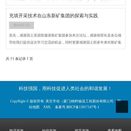
师近日开发了一种超高速火车方案，据称这种超快速火车可以在1小时内
将旅客从纽约送至伦敦，其时速可以达到惊人的4000英里(约合6400公
充填开采技术在山东新矿集团的探索与实践
里)。这种被称作“Vactrain”的火车设计是一种圆筒状列车，在一根气密管
2014-07-22
道内运行。当抽出列车前方的所有空气，那么列车后方的气压差就会推动
列车在管道内高速行进。
首先，感谢国土资源部邀请新矿集团参加本次论坛，感谢徐部长及各位领
导给我们提供这次学习交流的机会，同时更要感谢国土部多年来对新矿集
团在矿产资源节约与综合利用方面给予的大力支持和帮助。今天，我汇报
交流的题目是： 充填开采技术在山东新矿集团的探索与实践
共 11 条记录 1 页
科技强国，用科技促进人类社会的和谐发展！
CopyRight © 版权所有:
美甘齐动（厦门)物料输送工程股份有限公司
网
站地图
XML
备案号:
闽ICP备13017147号-1
电话咨询
短信咨询
留言咨询
查看地图