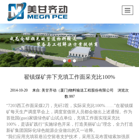
翟镇煤矿井下充填工作面采充比100%
2014-10-20
来自:
美甘齐动（厦门)物料输送工程股份有限公司
浏览次
数:997
“7203西工作面采煤2刀，充矸2茬，实际采充比100%……”在翟镇煤
矿每天生产调度早会上，调度室值班人员都会做出上述通报。作为
首批国(guo)家级绿色矿山试点单位，充填工作面实现采充比
100%，是该矿践行“实施绿色开采，打造美丽矿山”理念，全力打造
新矿集团国际化绿色能源企业做出的又一诠释。
“我们应用充填双巷沿空留巷支护技术，采用五花布置锚索加强原