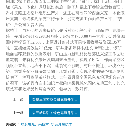
周加忠操作着充填支架上的操作手把说。“目前，我们已经正在围
绕《采充一体化》课题抓好实施，除了加强上下巷沿空留巷管理，
严格按照正规循环组织生产外，还正在研制7202西面采充一体化液
压支架，最终实现采充平行作业，提高充填工作面单产水平。”该
矿生产公司负责人说。
据统计，自2005年以来该矿已先后对7203等12个工作面进行充填开
采，先后充填矸石298.84万吨，充填面积70.88万平方米，矿井资源
回收率提高了32.5%，比原设计条带式开采多回收煤炭资源105万
吨，直接经济效益2.1亿元，矿井服务年将限延长10年以上。该矿
地面岩移观测的数据表明，矿山压力显现相比冒落法采煤工作面明
显减弱，未有初次来压及周期来压显现。实现了所采工作面采空区
顶板不冒落、地表不下沉、建筑物不影响、村庄不搬迁、环境不污
染。为煤炭企业解决建筑物下压煤问题，实现企业的绿色循环发展
提供了一种可资借鉴的模式。去年四月份全国绿色充填现场会在该
矿召开，该矿具有自主知识产权的综采机械化固体充填工艺，其充
填效率和效果受到与会专家、领导的一致好评。
上一条 ：
晋煤集团宏圣公司充填开采...
下一条 ：
会宝岭铁矿：绿色充填开采...
关键词：
煤炭填充开采技术
填充开采技术