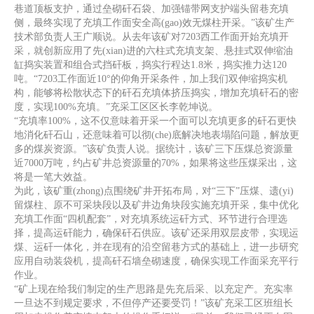
巷道顶板支护，通过垒砌矸石袋、加强锚带网支护端头留巷充填
侧，最终实现了充填工作面安全高(gao)效无煤柱开采。”该矿生产
技术部负责人王广顺说。从去年该矿对7203西工作面开始充填开
采，就创新应用了先(xian)进的六柱式充填支架、悬挂式双伸缩油
缸捣实装置和组合式挡矸板，捣实行程达1.8米，捣实推力达120
吨。“7203工作面近10°的仰角开采条件，加上我们双伸缩捣实机
构，能够将松散状态下的矸石充填体挤压捣实，增加充填矸石的密
度，实现100%充填。”充采工区区长李乾坤说。
“充填率100%，这不仅意味着开采一个面可以充填更多的矸石更快
地消化矸石山，还意味着可以彻(che)底解决地表塌陷问题，解放更
多的煤炭资源。”该矿负责人说。据统计，该矿三下压煤总资源量
近7000万吨，约占矿井总资源量的70%，如果将这些压煤采出，这
将是一笔大效益。
为此，该矿重(zhong)点围绕矿井开拓布局，对“三下”压煤、遗(yi)
留煤柱、原不可采块段以及矿井边角块段实施充填开采，集中优化
充填工作面“四机配套”，对充填系统运矸方式、环节进行合理选
择，提高运矸能力，确保矸石供应。该矿还采用双层皮带，实现运
煤、运矸一体化，并在现有的沿空留巷方式的基础上，进一步研究
应用自动装袋机，提高矸石墙垒砌速度，确保实现工作面采充平行
作业。
“矿上现在给我们制定的生产思路是先充后采、以充定产。充实率
一旦达不到规定要求，不但停产还要受罚！”该矿充采工区班组长