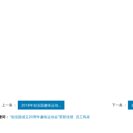
上一条 ：
下一条 ：
2018年创业园趣味运动...
键词：
“创业园成立20周年趣味运动会”荣获佳绩
员工风采