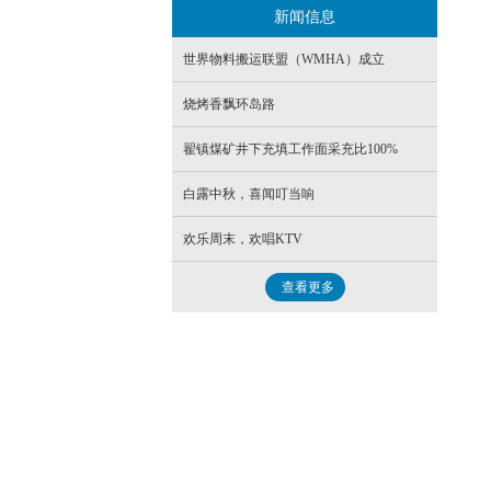
新闻信息
- 仓顶切换阀
世界物料搬运联盟（WMHA）成立
- 插板阀
烧烤香飘环岛路
- S阀
翟镇煤矿井下充填工作面采充比100%
白露中秋，喜闻叮当响
欢乐周末，欢唱KTV
查看更多