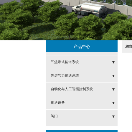
产品中心
您
气垫带式输送系统
- 圆管气垫带式输送系统
先进气力输送系统
- 盘槽式气垫带式输送系统
- 先进正压气力输送系统
自动化与人工智能控制系统
- 新分类
- 先进负压气力输送系统
- 智能化运维管理系统
输送设备
- 先进正负压气力输送系统
- 可称重移动式吸粮机
阀门
- 港口移动式圆管气垫带式输送机
- 竖轴旋转下料阀