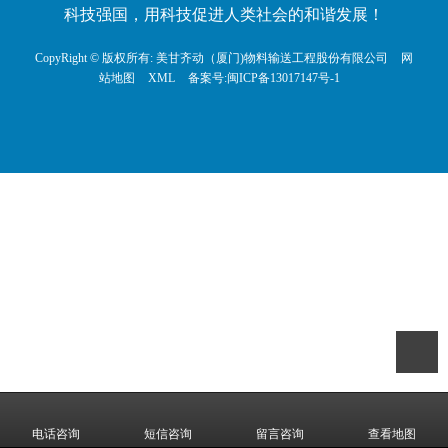
科技强国，用科技促进人类社会的和谐发展！
CopyRight © 版权所有:
美甘齐动（厦门)物料输送工程股份有限公司
网
站地图
XML
备案号:
闽ICP备13017147号-1
电话咨询
短信咨询
留言咨询
查看地图